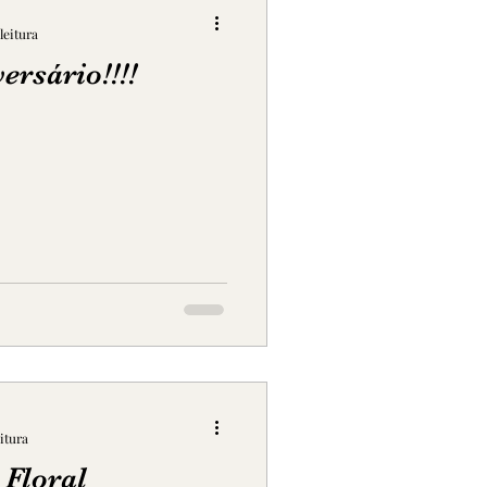
leitura
rsário!!!!
eitura
Floral