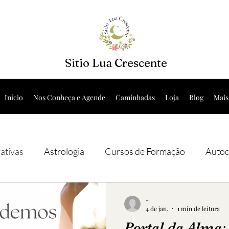
Sitio Lua Crescente
Início
Nos Conheça e Agende
Caminhadas
Loja
Blog
Mais
rativas
Astrologia
Cursos de Formação
Autoc
Natureza Curativa
Constelações Sistêmicas
-
4 de jan.
1 min de leitura
Portal da Alma: