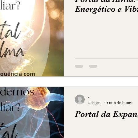
Energético e Vib
-
4 de jan.
1 min de leitura
Portal da Expan