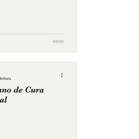
leitura
ano de Cura
al