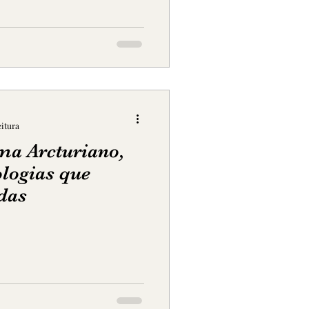
eitura
ma Arcturiano,
ologias que
das