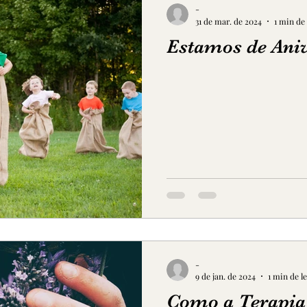
-
31 de mar. de 2024
1 min de 
Estamos de Anive
-
9 de jan. de 2024
1 min de l
Como a Terapia 