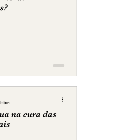
s?
leitura
ua na cura das
ais