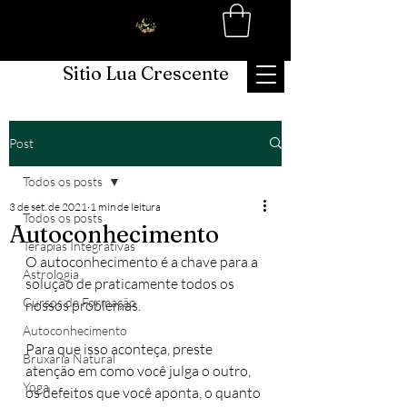
Sitio Lua Crescente
Post
Todos os posts
3 de set. de 2021
1 min de leitura
Todos os posts
Autoconhecimento
Terapias Integrativas
O autoconhecimento é a chave para a 
Astrologia
solução de praticamente todos os 
Cursos de Formação
nossos problemas.
Autoconhecimento
Para que isso aconteça, preste 
Bruxaria Natural
atenção em como você julga o outro, 
Yoga
os defeitos que você aponta, o quanto 