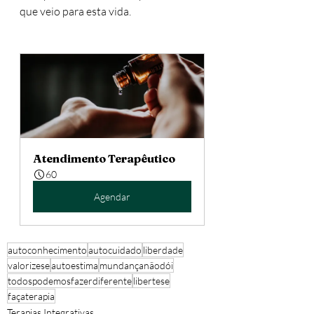
que veio para esta vida.
Atendimento Terapêutico
60
Agendar
autoconhecimento
autocuidado
liberdade
valorizese
autoestima
mundançanãodói
todospodemosfazerdiferente
libertese
façaterapia
Terapias Integrativas