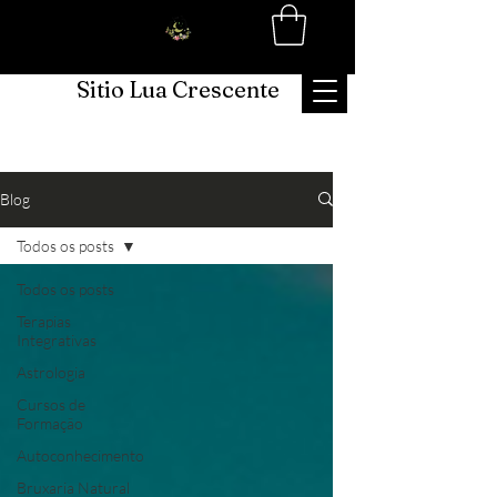
Sitio Lua Crescente
Blog
Todos os posts
Todos os posts
Terapias
Integrativas
Astrologia
Cursos de
Formação
Autoconhecimento
Bruxaria Natural