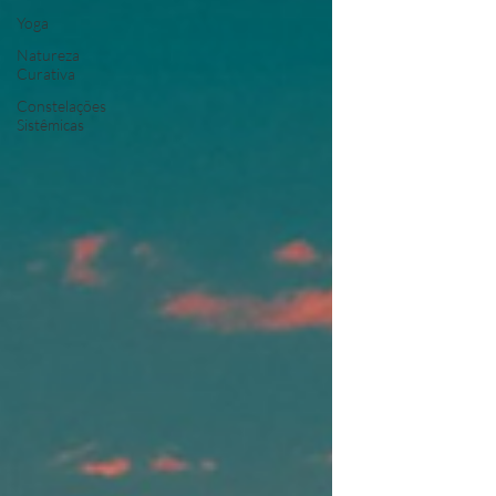
Yoga
Natureza
Curativa
Constelações
Sistêmicas