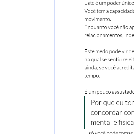
Este é um poder único 
Você tem a capacidade
movimento.
Enquanto você não apre
relacionamentos, inde
Este medo pode vir de 
na qual se sentiu rej
ainda, se você acredit
tempo.
É um pouco assustador 
Por que eu te
concordar com 
mental e fisi
E só você pode tomar 