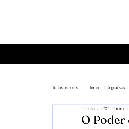
Todos os posts
Terapias Integrativas
2 de mai. de 2024
1 min de 
Natureza Curativa
Constelaçõe
O Poder 