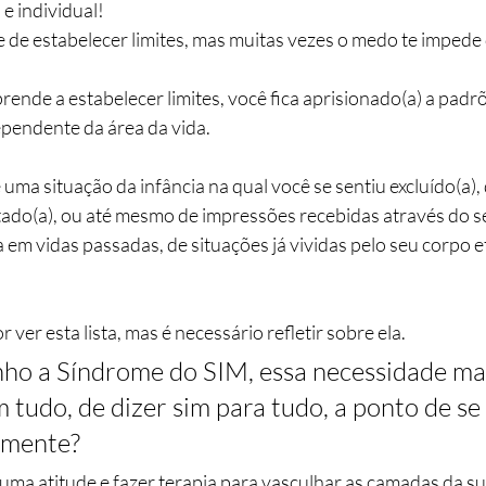
e individual!
 de estabelecer limites, mas muitas vezes o medo te impede d
nde a estabelecer limites, você fica aprisionado(a) a padrõ
pendente da área da vida.
uma situação da infância na qual você se sentiu excluído(a),
eitado(a), ou até mesmo de impressões recebidas através do 
a em vidas passadas, de situações já vividas pelo seu corpo e
ver esta lista, mas é necessário refletir sobre ela.
nho a Síndrome do SIM, essa necessidade ma
tudo, de dizer sim para tudo, a ponto de se
camente?
uma atitude e fazer terapia para vasculhar as camadas da su