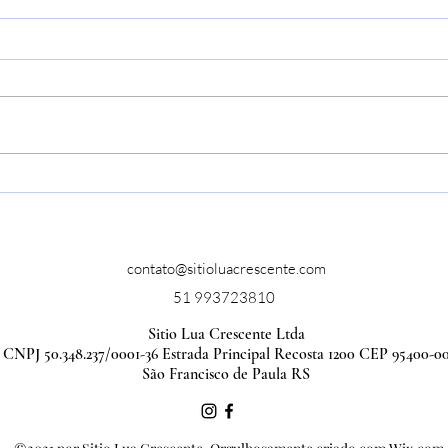
Port
Portal da Alma:
Alinhamento Energético e
Vibracional
contato@sitioluacrescente.com
51 993723810
Sitio Lua Crescente Ltda
CNPJ 50.348.237/0001-36 Estrada Principal Recosta 1200 CEP 95400-0
São Francisco de Paula RS