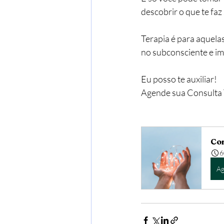
descobrir o que te faz 
Terapia é para aquela
no subconsciente e im
Eu posso te auxiliar!
Agende sua Consulta 
Con
6
Ag