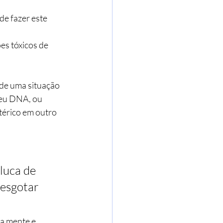
e fazer este 
es tóxicos de 
 de uma situação 
seu DNA, ou 
térico em outro 
luca de 
 esgotar 
a mente e 