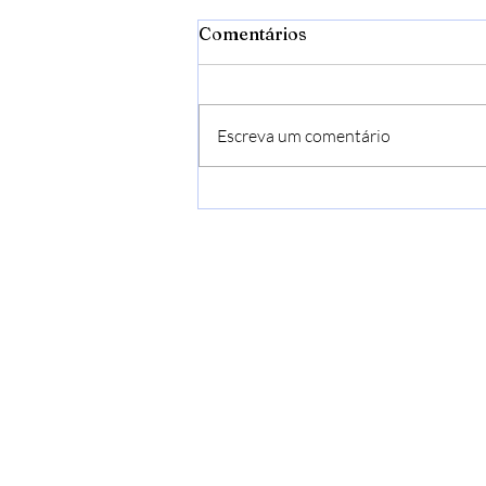
Comentários
Escreva um comentário
Portal Maestria: Formação
e Iniciação de Terapeutas