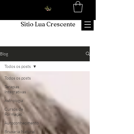
Sitio Lua Crescente
Blog
Todos os posts
Todos os posts
Terapias
Integrativas
Astrologia
Cursos de
Formação
Autoconhecimento
Bruxaria Natural