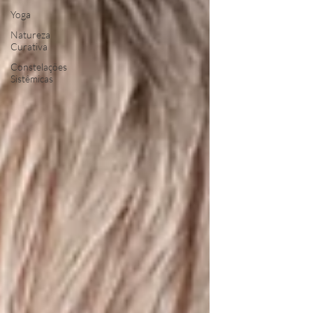
Yoga
Natureza
Curativa
Constelações
Sistêmicas