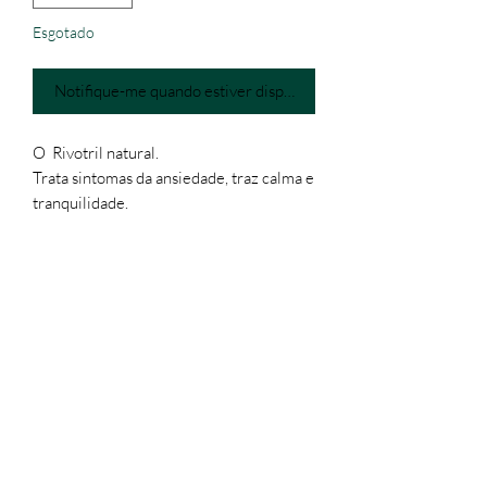
Esgotado
Notifique-me quando estiver disponível
O Rivotril natural.
Trata sintomas da ansiedade, traz calma e
tranquilidade.
As tinturas são extratos concentrados
preparados com álcool de cereais e
plantas medicinais.
Recomenda-se tomar de 10 a 20 gotas
em copo com água, 3 vezes ao dia.