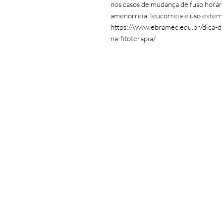
nos casos de mudança de fuso horário
amenorreia, leucorreia e uso extern
https://www.ebramec.edu.br/dica-d
na-fitoterapia/