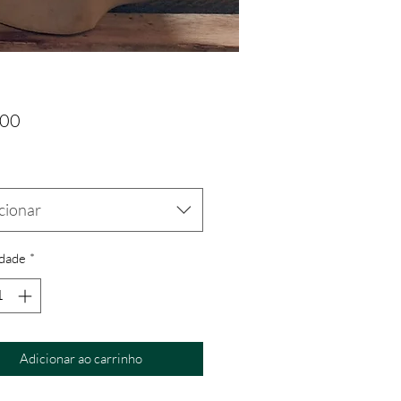
Preço
,00
cionar
dade
*
Adicionar ao carrinho