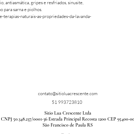
, antiasmática, gripes e resfriados, sinusite,
o para sarna e piolhos.
e-terapias-naturais-as-propriedades-da-lavanda-
contato@sitioluacrescente.com
51 993723810
Sitio Lua Crescente Ltda
CNPJ 50.348.237/0001-36 Estrada Principal Recosta 1200 CEP 95400-0
São Francisco de Paula RS