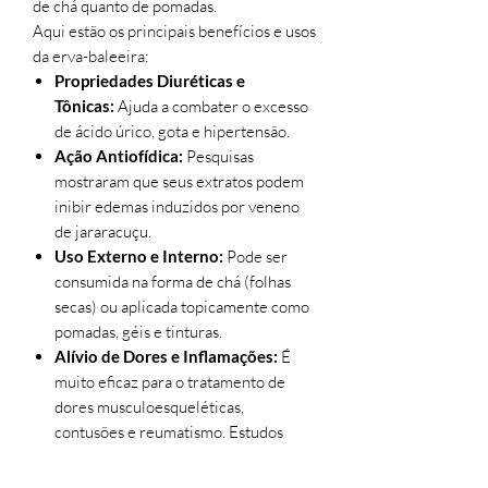
de chá quanto de pomadas.
Aqui estão os principais benefícios e usos
da erva-baleeira:
Propriedades Diuréticas e
Tônicas:
Ajuda a combater o excesso
de ácido úrico, gota e hipertensão.
Ação Antiofídica:
Pesquisas
mostraram que seus extratos podem
inibir edemas induzidos por veneno
de jararacuçu.
Uso Externo e Interno:
Pode ser
consumida na forma de chá (folhas
secas) ou aplicada topicamente como
pomadas, géis e tinturas.
Alívio de Dores e Inflamações:
É
muito eficaz para o tratamento de
dores musculoesqueléticas,
contusões e reumatismo. Estudos
indicam sua eficácia até mesmo em
dores de coluna e torcicolos.