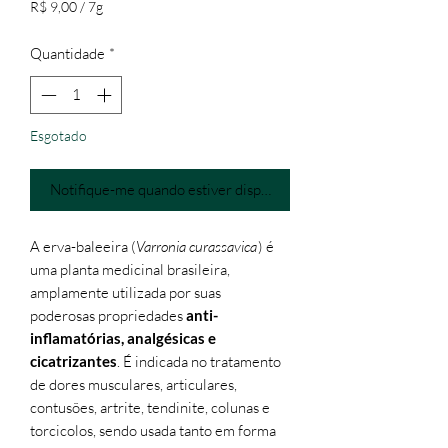
R$ 9,00
/
7g
R$ 9,00
por
Quantidade
*
7
gramas
Esgotado
Notifique-me quando estiver disponível
A erva-baleeira (
Varronia curassavica
) é
uma planta medicinal brasileira,
amplamente utilizada por suas
poderosas propriedades
anti-
inflamatórias, analgésicas e
cicatrizantes
. É indicada no tratamento
de dores musculares, articulares,
contusões, artrite, tendinite, colunas e
torcicolos, sendo usada tanto em forma