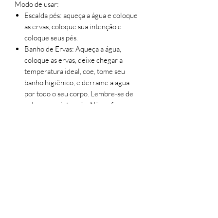
Modo de usar:
Escalda pés: aqueça a água e coloque
as ervas, coloque sua intenção e
coloque seus pés.
Banho de Ervas: Aqueça a água,
coloque as ervas, deixe chegar a
temperatura ideal, coe, tome seu
banho higiênico, e derrame a agua
por todo o seu corpo. Lembre-se de
colocar sua intenção. Não esfregue a
toalha ao se secar, seque seu corpo
com carinho.
contato@sitioluacrescente.com