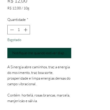
Preço
R$ 12,00
R$ 12,00
/
10g
R$ 12,00
por
Quantidade
*
10
gramas
Esgotado
Notifique-me quando estiver disponível
A Sinergia abre caminhos, traz a energia
do movimento, traz boa sorte,
prosperidade e limpa energias densas do
campo vibracional.
Contém hortelã, rosas brancas, marcela,
manjericão e sálvia.