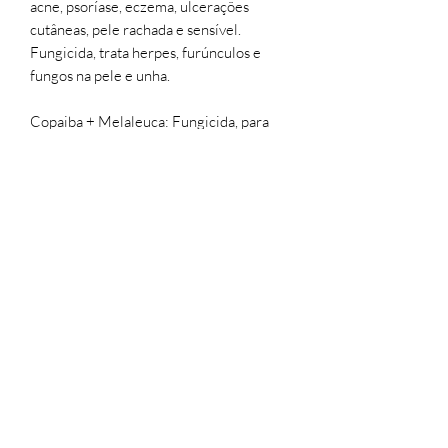
acne, psoríase, eczema, ulcerações
cutâneas, pele rachada e sensível.
Fungicida, trata herpes, furúnculos e
fungos na pele e unha.
Copaiba + Melaleuca: Fungicida, para
fungos nas unhas.
Basta aplicar uma camada fina 1 vez por
dia após o banho no local da desordem.
contato@sitioluacrescente.com
51 993723810
Sitio Lua Crescente Ltda
CNPJ
50.348.237
/0001-36 Estrada Principal Recosta
1200 CEP
95400-00
São Francisco de Paula RS