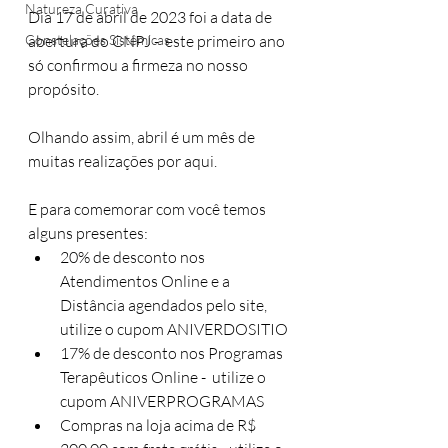
Natureza Curativa
Dia 17 de abril de 2023 foi a data de 
Constelações Sistêmicas
abertura do CNPJ -  este primeiro ano 
só confirmou a firmeza no nosso 
propósito.
Olhando assim, abril é um mês de 
muitas realizações por aqui.
E para comemorar com você temos 
alguns presentes:
20% de desconto nos 
Atendimentos Online e a 
Distância agendados pelo site, 
utilize o cupom ANIVERDOSITIO
17% de desconto nos Programas 
Terapêuticos Online -  utilize o 
cupom ANIVERPROGRAMAS
Compras na loja acima de R$ 