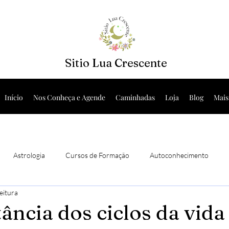
Sitio Lua Crescente
Início
Nos Conheça e Agende
Caminhadas
Loja
Blog
Mais
Astrologia
Cursos de Formação
Autoconhecimento
leitura
s Sistêmicas
ância dos ciclos da vida