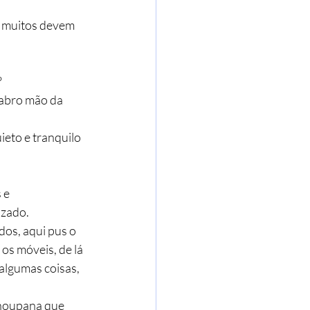
e muitos devem 
?
abro mão da 
ieto e tranquilo 
 e 
izado.
s, aqui pus o 
os móveis, de lá 
algumas coisas, 
houpana que 