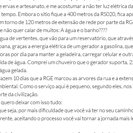
de ervas e artesanato, e me acostumar a não ter luz elétrica 
tempo. Embora o sitio fique a 400 metros da RS020, fica apó
 em torno de 120 metros de extensão de rede por parte da RG
e não quer calar de muitos: A água e o banho????
gua de vertentes, que vão para um reservatório, que atrav
ana, graças a energia elétrica de um gerador a gasolina, que
oras por dia para manter a geladeira, carregar celular e outra
ida de água. Comprei um chuveiro que o gerador suporta, 2
 água gelada.
 fazem 10 dias que a RGE marcou as arvores da rua e a exten
mbiental. Como o serviço aqui é pequeno, segundo eles, nos
rte da civilização.
quero deixar com isso tudo:
e seja, por mais dificuldade que você vá ter no seu caminho 
rente, aceitando o processo você vai tornar a jornada mais le