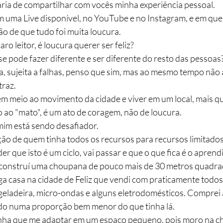
ia de compartilhar com vocês minha experiência pessoal.
 uma Live disponível, no YouTube e no Instagram, e em qu
ão de que tudo foi muita loucura.
ro leitor, é loucura querer ser feliz?
e pode fazer diferente e ser diferente do resto das pessoas
 sujeita a falhas, penso que sim, mas ao mesmo tempo não 
raz. 
em meio ao movimento da cidade e viver em um local, mais qu
o ao "mato", é um ato de coragem, não de loucura.
im está sendo desafiador.
ão de quem tinha todos os recursos para recursos limitados
r que isto é um ciclo, vai passar e que o que fica é o aprend
onstruí uma choupana de pouco mais de 30 metros quadrado
a casa na cidade de Feliz que vendi com praticamente todos 
 geladeira, micro-ondas e alguns eletrodomésticos. Comprei 
udo numa proporção bem menor do que tinha lá.
inha que me adaptar em um espaço pequeno, pois moro na c