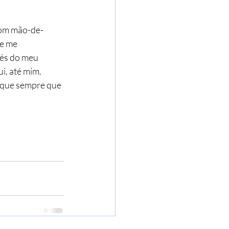
com mão-de-
e me 
vés do meu 
i, até mim.
 que sempre que 