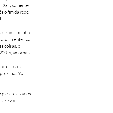
da RGE, somente 
s o fim da rede 
E.
és de uma bomba 
 atualmente fica 
s coisas. e 
200 w, amorna a 
são está em 
 próximos 90 
para realizar os 
ve e vai 