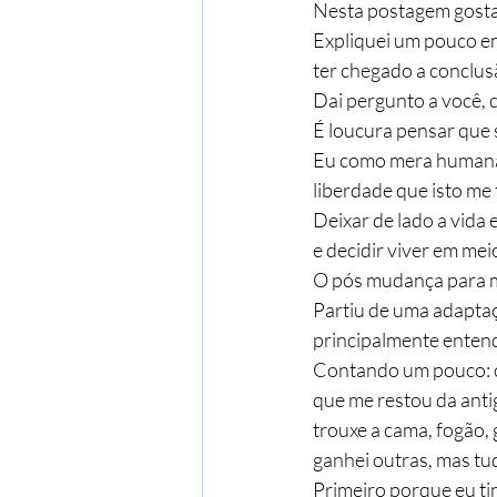
Nesta postagem gostar
Expliquei um pouco em
ter chegado a conclus
Dai pergunto a você, ca
É loucura pensar que s
Eu como mera humana,
liberdade que isto me t
Deixar de lado a vida 
e decidir viver em mei
O pós mudança para m
Partiu de uma adaptaç
principalmente entende
Contando um pouco: c
que me restou da antig
trouxe a cama, fogão,
ganhei outras, mas t
Primeiro porque eu t