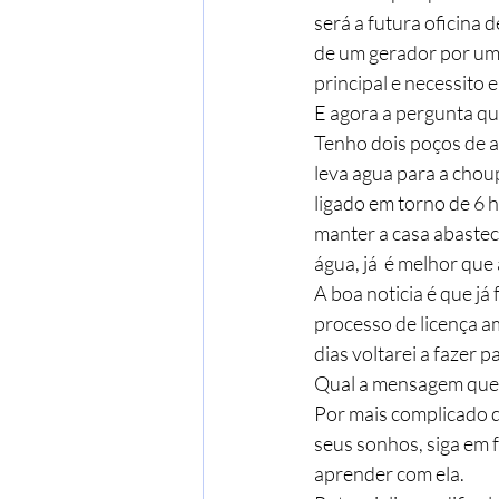
será a futura oficina 
de um gerador por um 
principal e necessito
E agora a pergunta qu
Tenho dois poços de a
leva agua para a choup
ligado em torno de 6 h
manter a casa abastec
água, já  é melhor que
A boa noticia é que já
processo de licença a
dias voltarei a fazer pa
Qual a mensagem que 
Por mais complicado qu
seus sonhos, siga em f
aprender com ela.