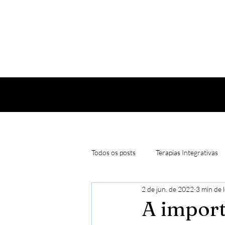
Todos os posts
Terapias Integrativas
2 de jun. de 2022
3 min de 
Natureza Curativa
Constelaçõe
A import